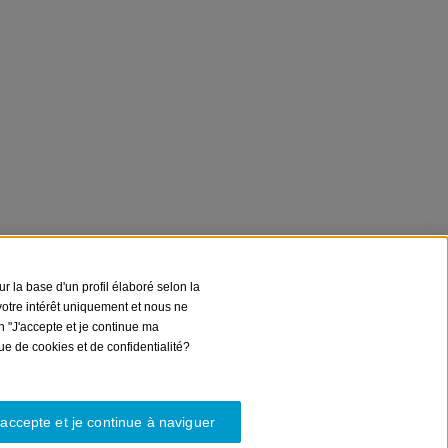
r la base d'un profil élaboré selon la
votre intérêt uniquement et nous ne
n "J'accepte et je continue ma
ue de cookies et de confidentialité?
marocaine du BANCO SABADELL SA, dont le siège social est
2861, feuillet 873, page B-1561, NIF A08000143.
'accepte et je continue à naviguer
com